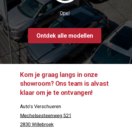
Opel
Ontdek alle modellen
Kom je graag langs in onze
showroom? Ons team is alvast
klaar om je te ontvangen!
Auto's Verschueren
Mechelsesteenweg 521
2830 Willebroek